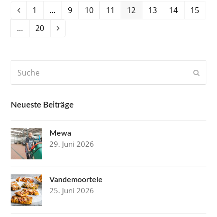
Seite
1
…
Seite
9
Seite
10
Seite
11
Seite
12
Seite
13
Seite
14
Seite
15
Vorheriger
…
Seite
20
Vorwärts
Suche
Send
Neueste Beiträge
Mewa
29. Juni 2026
Vandemoortele
25. Juni 2026