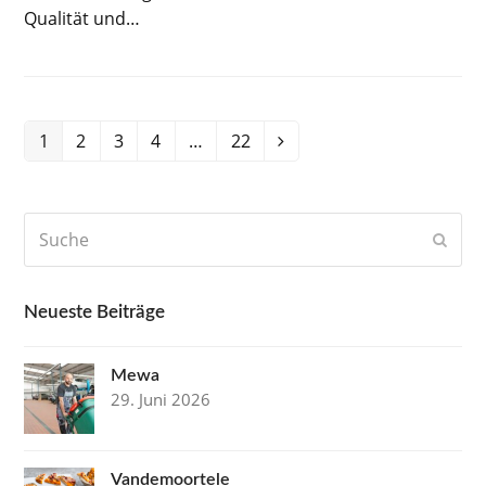
Qualität und…
Seite
1
Seite
2
Seite
3
Seite
4
…
Seite
22
Vorwärts
Suche
Send
Neueste Beiträge
Mewa
29. Juni 2026
Vandemoortele