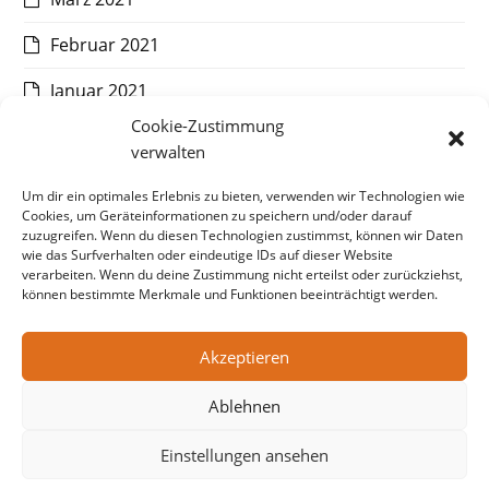
Februar 2021
Januar 2021
Cookie-Zustimmung
Dezember 2020
verwalten
November 2020
Um dir ein optimales Erlebnis zu bieten, verwenden wir Technologien wie
Cookies, um Geräteinformationen zu speichern und/oder darauf
Oktober 2020
zuzugreifen. Wenn du diesen Technologien zustimmst, können wir Daten
wie das Surfverhalten oder eindeutige IDs auf dieser Website
September 2020
verarbeiten. Wenn du deine Zustimmung nicht erteilst oder zurückziehst,
können bestimmte Merkmale und Funktionen beeinträchtigt werden.
August 2020
Akzeptieren
Juli 2020
Ablehnen
Einstellungen ansehen
© Copyright CAT Communications, 2026