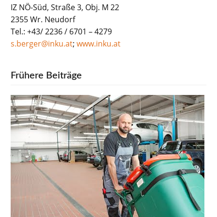
IZ NÖ-Süd, Straße 3, Obj. M 22
2355 Wr. Neudorf
Tel.: +43/ 2236 / 6701 – 4279
s.berger@inku.at
;
www.inku.at
Frühere Beiträge