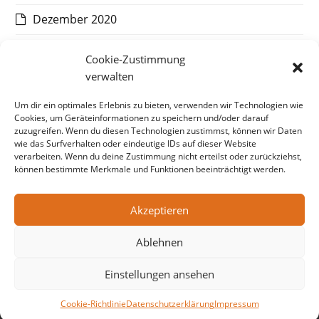
Dezember 2020
November 2020
Cookie-Zustimmung
verwalten
Oktober 2020
Um dir ein optimales Erlebnis zu bieten, verwenden wir Technologien wie
September 2020
Cookies, um Geräteinformationen zu speichern und/oder darauf
zuzugreifen. Wenn du diesen Technologien zustimmst, können wir Daten
August 2020
wie das Surfverhalten oder eindeutige IDs auf dieser Website
verarbeiten. Wenn du deine Zustimmung nicht erteilst oder zurückziehst,
Juli 2020
können bestimmte Merkmale und Funktionen beeinträchtigt werden.
Akzeptieren
vorheriger
Vandemoortele
Nächster
Mewa
Ablehnen
Beitrag:
Beitrag:
Einstellungen ansehen
© Copyright CAT Communications, 2026
Impressum
Datenschutzerklärung
Cookie-Richtlinie
Datenschutzerklärung
Impressum