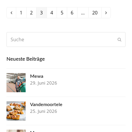
Seite
1
Seite
2
Seite
3
Seite
4
Seite
5
Seite
6
…
Seite
20
Vorheriger
Vorwärts
Suche
Send
Neueste Beiträge
Mewa
29. Juni 2026
Vandemoortele
25. Juni 2026