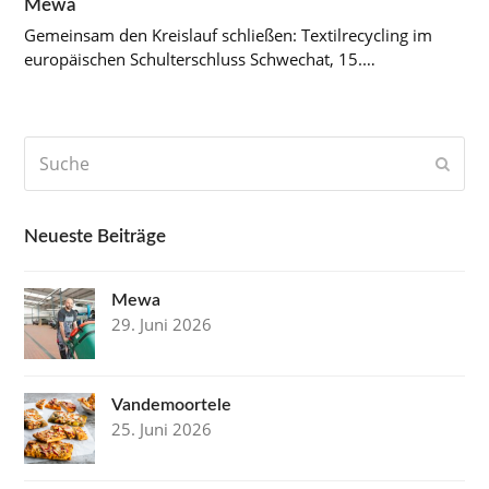
Mewa
Gemeinsam den Kreislauf schließen: Textilrecycling im
europäischen Schulterschluss Schwechat, 15.…
Suche
Send
Neueste Beiträge
Mewa
29. Juni 2026
Vandemoortele
25. Juni 2026