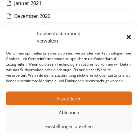
Januar 2021
Dezember 2020
November 2020
Cookie-Zustimmung
verwalten
Oktober 2020
Um dir ein optimales Erlebnis zu bieten, verwenden wir Technologien wie
September 2020
Cookies, um Geräteinformationen zu speichern und/oder darauf
zuzugreifen. Wenn du diesen Technologien zustimmst, können wir Daten
August 2020
wie das Surfverhalten oder eindeutige IDs auf dieser Website
verarbeiten. Wenn du deine Zustimmung nicht erteilst oder zurückziehst,
Juli 2020
können bestimmte Merkmale und Funktionen beeinträchtigt werden.
Akzeptieren
vorheriger
QVC
Nächster
MEWA
Ablehnen
Beitrag:
Beitrag:
Einstellungen ansehen
© Copyright CAT Communications, 2026
Impressum
Datenschutzerklärung