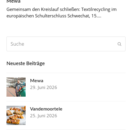
Mewa
Gemeinsam den Kreislauf schließen: Textilrecycling im
europäischen Schulterschluss Schwechat, 15.…
Suche
Send
Neueste Beiträge
Mewa
29. Juni 2026
Vandemoortele
25. Juni 2026