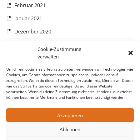
Februar 2021
Januar 2021
Dezember 2020
November 2020
Cookie-Zustimmung
verwalten
Oktober 2020
Um dir ein optimales Erlebnis zu bieten, verwenden wir Technologien wie
September 2020
Cookies, um Geräteinformationen zu speichern und/oder darauf
zuzugreifen. Wenn du diesen Technologien zustimmst, können wir Daten
August 2020
wie das Surfverhalten oder eindeutige IDs auf dieser Website
verarbeiten. Wenn du deine Zustimmung nicht erteilst oder zurückziehst,
Juli 2020
können bestimmte Merkmale und Funktionen beeinträchtigt werden.
Akzeptieren
vorheriger
RoboManiac
Nächster
MEWA
Ablehnen
Beitrag:
Beitrag: