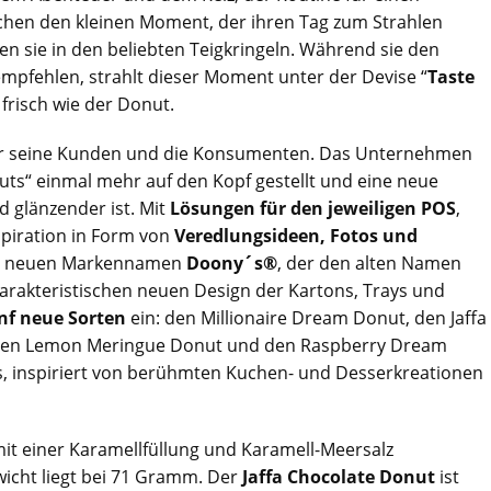
uchen den kleinen Moment, der ihren Tag zum Strahlen
en sie in den beliebten Teigkringeln. Während sie den
empfehlen, strahlt dieser Moment unter der Devise “
Taste
frisch wie der Donut.
ür seine Kunden und die Konsumenten. Das Unternehmen
uts“ einmal mehr auf den Kopf gestellt und eine neue
 glänzender ist. Mit
Lösungen für den jeweiligen POS
,
piration in Form von
Veredlungsideen, Fotos und
en neuen Markennamen
Doony´s®
, der den alten Namen
arakteristischen neuen Design der Kartons, Trays und
nf neue Sorten
ein: den Millionaire Dream Donut, den Jaffa
 den Lemon Meringue Donut und den Raspberry Dream
s, inspiriert von berühmten Kuchen- und Desserkreationen
it einer Karamellfüllung und Karamell-Meersalz
wicht liegt bei 71 Gramm. Der
Jaffa Chocolate Donut
ist