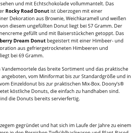
rsehen und mit Echtschokolade vollummantelt. Das
Der
Rocky Road Donut
ist überzogen mit einer
einer Dekoration aus Brownie, Weichkaramell und weißen
von diesem ungefüllten Donut liegt bei 57 Gramm. Der
ronencreme gefüllt und mit Baiserstückchen getoppt. Das
berry Dream Donut
begeistert mit einer Himbeer- und
koration aus gefriergetrockneten Himbeeren und
 liegt bei 69 Gramm.
n Vandemoortele das breite Sortiment und das praktische
 angeboten, vom Miniformat bis zur Standardgröße und in
vom Einzeldonut bis zur praktischen Mix-Box. Doony’s®
ietet köstliche Donuts, die einfach zu handhaben sind.
nd die Donuts bereits servierfertig.
zegem gegründet und hat sich im Laufe der Jahre zu einem
ern in den Bereichen Tiefkühlbackwaren und Plant-Based