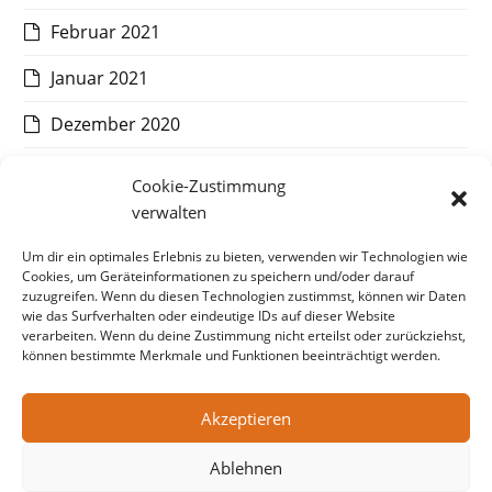
Februar 2021
Januar 2021
Dezember 2020
November 2020
Cookie-Zustimmung
verwalten
Oktober 2020
Um dir ein optimales Erlebnis zu bieten, verwenden wir Technologien wie
September 2020
Cookies, um Geräteinformationen zu speichern und/oder darauf
zuzugreifen. Wenn du diesen Technologien zustimmst, können wir Daten
August 2020
wie das Surfverhalten oder eindeutige IDs auf dieser Website
verarbeiten. Wenn du deine Zustimmung nicht erteilst oder zurückziehst,
Juli 2020
können bestimmte Merkmale und Funktionen beeinträchtigt werden.
Akzeptieren
vorheriger
MEWA
Nächster
MEWA
Ablehnen
Beitrag:
Beitrag: